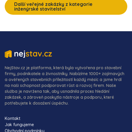
Další veřejné zakázky z kategorie
inženýrské stavitelství
NejStav.cz je platforma, která byla vytvořena pro stavební
firmy, podnikatele a živnostníky. Nabízíme 1000+ zajímavých
a ověřených stavebních příležitostí každý měsíc a jsme hrdí
na naši schopnost podporovat růst a rozvoj firem. Naše
služba je navržena tak, aby usnadnila proces hledání
zakázek, a zároveň poskytla nástroje a podporu, které
potřebujete k dosažení úspěchu.
Kontakt
Jak fungujeme
Obchodní podmínky