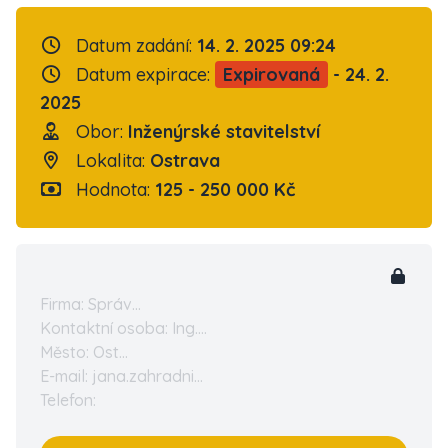
Datum zadání:
14. 2. 2025 09:24
Datum expirace:
Expirovaná
- 24. 2.
2025
Obor:
Inženýrské stavitelství
Lokalita:
Ostrava
Hodnota:
125 - 250 000 Kč
Firma: Správ...
Kontaktní osoba: Ing....
Město: Ost...
E-mail: jana.zahradni...
Telefon: