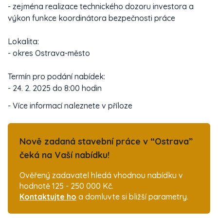
- zejména realizace technického dozoru investora a
výkon funkce koordinátora bezpečnosti práce
Lokalita:
- okres Ostrava-město
Termín pro podání nabídek:
- 24. 2. 2025 do 8:00 hodin
- Více informací naleznete v příloze
Nově zadaná stavební práce v “Ostrava”
čeká na Vaší nabídku!
Ověřený zadavatel hledá vhodnou nabídku v
hodnotě 125 - 250 000 Kč.
Kontaktujte ho
a domluvte si bližší parametry.