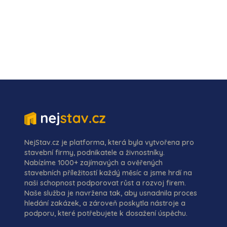
NejStav.cz je platforma, která byla vytvořena pro
stavební firmy, podnikatele a živnostníky.
Nabízíme 1000+ zajímavých a ověřených
stavebních příležitostí každý měsíc a jsme hrdí na
naši schopnost podporovat růst a rozvoj firem.
Naše služba je navržena tak, aby usnadnila proces
hledání zakázek, a zároveň poskytla nástroje a
podporu, které potřebujete k dosažení úspěchu.