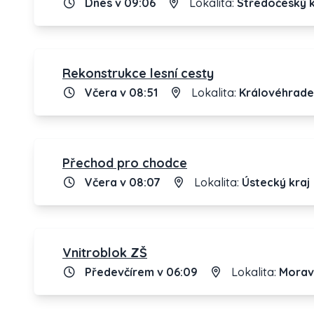
Dnes v 09:06
Lokalita:
Středočeský k
Rekonstrukce lesní cesty
Včera v 08:51
Lokalita:
Královéhrade
Přechod pro chodce
Včera v 08:07
Lokalita:
Ústecký kraj
Vnitroblok ZŠ
Předevčírem v 06:09
Lokalita:
Morav