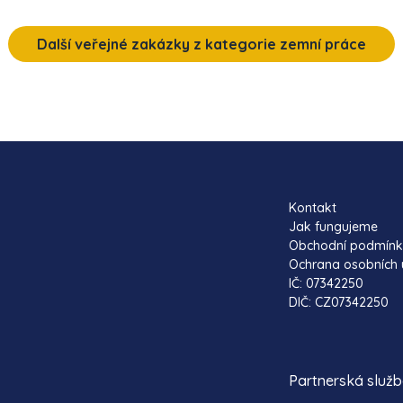
Další veřejné zakázky z kategorie zemní práce
Kontakt
Jak fungujeme
Obchodní podmín
Ochrana osobních 
IČ: 07342250
DIČ: CZ07342250
Partnerská služ