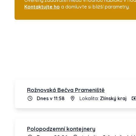
Ověřený zadavatel hledá vhodnou nabídku v hodnot
Kontaktujte ho
a domluvte si bližší parametry.
Rožnovská Bečva Prameniště
Dnes v 11:58
Lokalita:
Zlínský kraj
Polopodzemní kontejnery