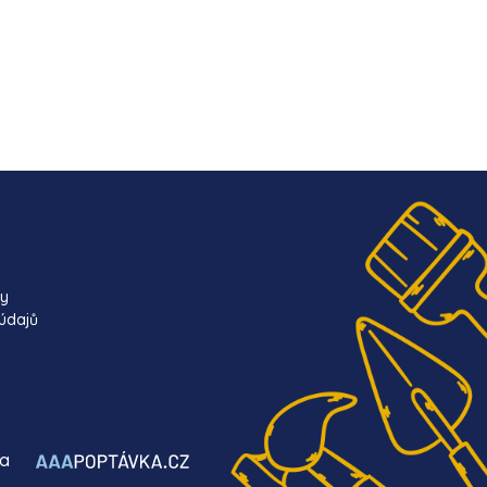
ky
údajů
ba