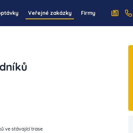
optávky
Veřejné zakázky
Firmy
dníků
 ve stávající trase