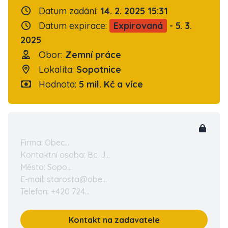
Datum zadání:
14. 2. 2025 15:31
Datum expirace:
Expirovaná
- 5. 3.
2025
Obor:
Zemní práce
Lokalita:
Sopotnice
Hodnota:
5 mil. Kč a více
Firma: Obec...
Kontaktní osoba: Bc. J...
Město: Sopo...
E-mail: starosta@obe...
Telefon: +420 724...
Kontakt na zadavatele