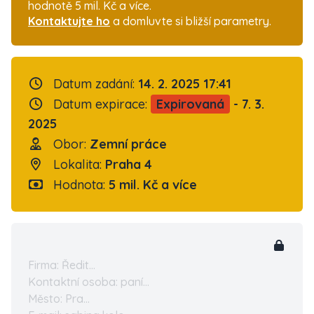
hodnotě 5 mil. Kč a více.
Kontaktujte ho
a domluvte si bližší parametry.
Datum zadání:
14. 2. 2025 17:41
Datum expirace:
Expirovaná
- 7. 3.
2025
Obor:
Zemní práce
Lokalita:
Praha 4
Hodnota:
5 mil. Kč a více
Firma: Ředit...
Kontaktní osoba: paní...
Město: Pra...