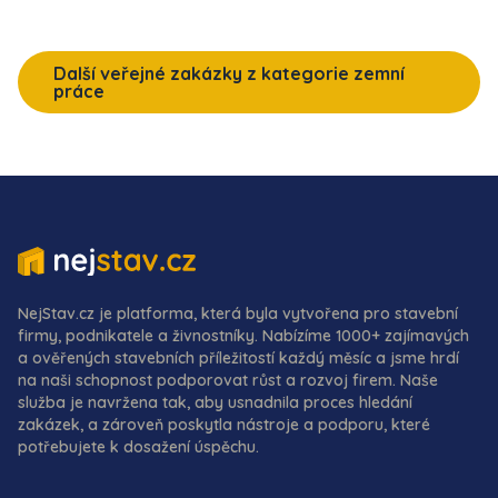
Další veřejné zakázky z kategorie zemní
práce
NejStav.cz je platforma, která byla vytvořena pro stavební
firmy, podnikatele a živnostníky. Nabízíme 1000+ zajímavých
a ověřených stavebních příležitostí každý měsíc a jsme hrdí
na naši schopnost podporovat růst a rozvoj firem. Naše
služba je navržena tak, aby usnadnila proces hledání
zakázek, a zároveň poskytla nástroje a podporu, které
potřebujete k dosažení úspěchu.