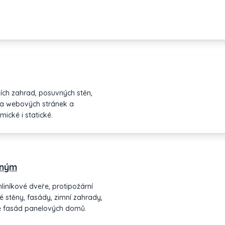
ích zahrad, posuvných stěn,
rba webových stránek a
mické i statické.
eným
liníkové dveře, protipožární
né stěny, fasády, zimní zahrady,
ce fasád panelových domů.