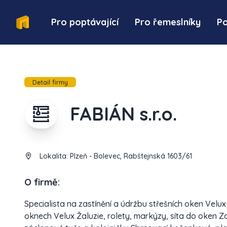
Pro poptávající
Pro řemeslníky
P
Detail firmy
FABIÁN s.r.o.
Lokalita:
Plzeň - Bolevec, Rabštejnská 1603/61
O firmě:
Specialista na zastínění a údržbu střešních oken Velux
oknech Velux Žaluzie, rolety, markýzy, síta do oken Za