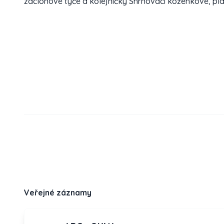
záclonové tyče a kolejničky Shrnovací koženkové, pl
Veřejné záznamy