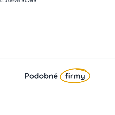
ast.a dřevěné dveře
Podobné
firmy