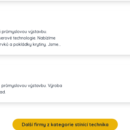
 i průmyslovou výstavbu.
serové technologie. Nabízíme
prvků a pokládky krytiny. Jsme
en.
 a průmyslovou výstavbu. Výroba
ad.
Další firmy z kategorie stínící technika