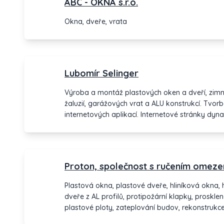
ABC - OKNA s.r.o.
Okna, dveře, vrata
Lubomír Selinger
Výroba a montáž plastových oken a dveří, zimn
žaluzií, garážových vrat a ALU konstrukcí. Tvo
internetových aplikací. Internetové stránky dyna
Proton, společnost s ručením omez
Plastová okna, plastové dveře, hliníková okna, h
dveře z AL profilů, protipožární klapky, proskle
plastové ploty, zateplování budov, rekonstruk