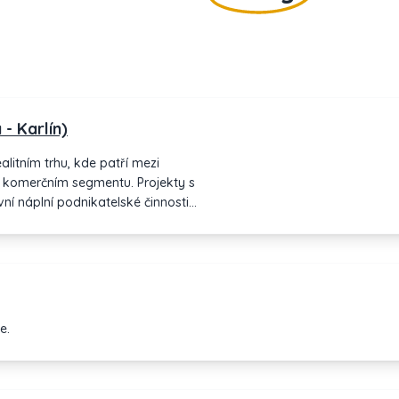
 - Karlín)
litním trhu, kde patří mezi
i komerčním segmentu. Projekty s
ní náplní podnikatelské činnosti
evelopment komerčních a
b skupiny využívají především
kých i zahraničních investorů,
vých jednotek.
e.