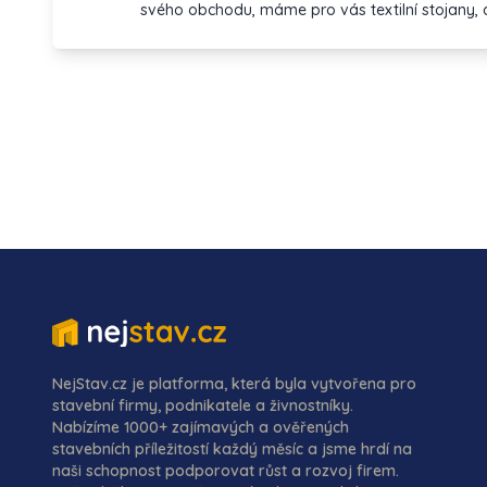
svého obchodu, máme pro vás textilní stojany, a
vitríny. V našem sortimentu naleznete rovněž mě
stojany na kola nebo parkovací zábrany. Záro
motorových nafukovacích člunů s laminátovým 
Ranieri a dalšího příslušenství pro vodní sport a
záchranné pomůcky. Kompletní sortiment najde
LINE je zároveň autorizovaným servisem pro lo
Johnson, Tohatsu a Mercury.
NejStav.cz je platforma, která byla vytvořena pro
stavební firmy, podnikatele a živnostníky.
Nabízíme 1000+ zajímavých a ověřených
stavebních příležitostí každý měsíc a jsme hrdí na
naši schopnost podporovat růst a rozvoj firem.