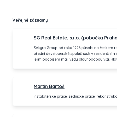
Veřejné záznamy
SG Real Estate, s.r.o. (pobočka Praha
Sekyra Group od roku 1996 působí na českém rea
přední developerské společnosti v rezidenčním 
jejím podpisem mají vždy dlouhodobou vizi. Hlav
skupiny Sekyra Group jsou realitní investice, d
rezidenčních nemovitostí. Profesionálních služe
zákazníci z řad mezinárodních korporací, tuzems
stejně jako kupující či nájemci jednotlivých byto
Martin Bartoš
Instalatérské práce, zednické práce, rekonstrukc