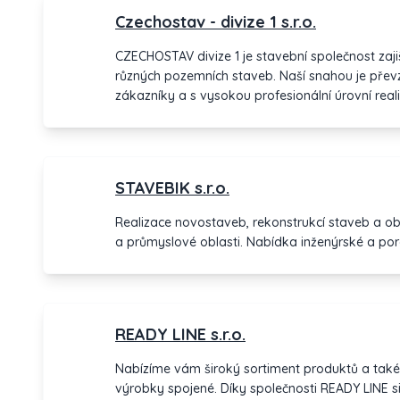
Czechostav - divize 1 s.r.o.
CZECHOSTAV divize 1 je stavební společnost zajišťující a real
různých pozemních staveb. Naší snahou je přev
zákazníky a s vysokou profesionální úrovní real
klademe důraz na spolupráci, upřímné partnerst
dodržování smluvních termínů a vysokou kvalitu odvede
kvalitními odborníky ve svém oboru, díky čem
profesionální úrovně v kvalitě našich staveb. Vzhledem ke stavu pracovníků jsme
STAVEBIK s.r.o.
schopni sestavovat plně vybavené kolektivy pod
optimální přístup k práci tak, abychom splnili 
Realizace novostaveb, rekonstrukcí staveb a ob
přitom byla naše práce odvedena kvalitně, rychl
a průmyslové oblasti. Nabídka inženýrské a por
společnosti je docílení kvalitně odvedené prác
našich zákazníků. Díky zkušenostem na již dříve zrealizovaných stavbách
zaručujeme kvalitní přístup k práci, dobrou kom
tak, aby došlo k Vaší plné spokojenosti. Zvládli jsme již mnoho staveb. Máte-li
zájem, neváhejte, zvládneme i tu VAŠI.
READY LINE s.r.o.
Nabízíme vám široký sortiment produktů a také 
výrobky spojené. Díky společnosti READY LINE si