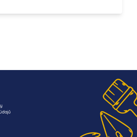
ky
údajů