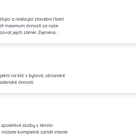
izující stavební řízení
zít maximum činností za naše
izovat jejich záměr. Zejména
ví, spolehlivost, odpovědnost,
né práce. Disponujeme
už dosahujeme vysoké
le konkrétní zakázky a volit
smluvenou lhůtu dokončení a
jektů na klíč v bytové, občanské
e a přitom precizně. Cílem
adenské činnosti.
e se splněním veškerých potřeb
unikaci a vedení celkové stavby
spolehlivé služby s těmito
 můžete kompletně zařídit interiér