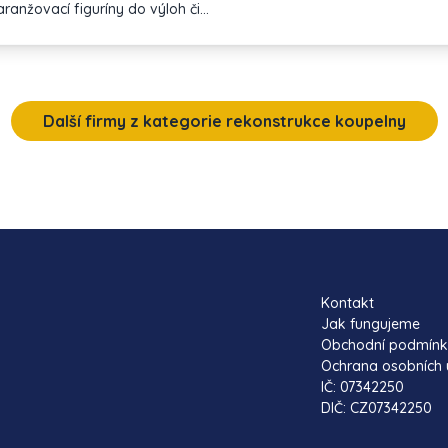
ranžovací figuríny do výloh či
stský mobiliář, například lavičky,
veň je naše společnost dovozcem
kýlem SACS, laminátových lodí
 rekreaci. Koupit si u nás můžete i
te v našem e-shopu. Firma READY
Další firmy z kategorie rekonstrukce koupelny
dní motory Honda, Evinrude,
Kontakt
Jak fungujeme
Obchodní podmín
Ochrana osobních 
IČ: 07342250
DIČ: CZ07342250