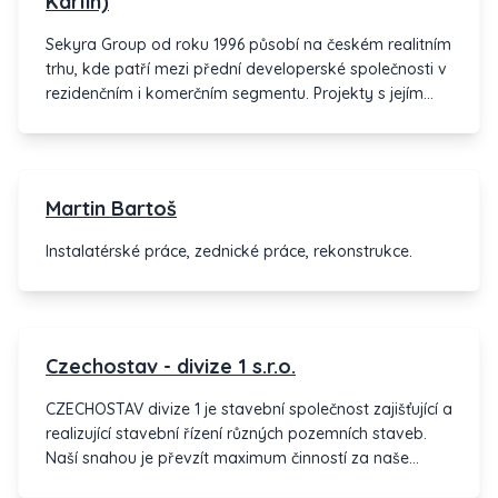
Karlín)
Sekyra Group od roku 1996 působí na českém realitním
trhu, kde patří mezi přední developerské společnosti v
rezidenčním i komerčním segmentu. Projekty s jejím
podpisem mají vždy dlouhodobou vizi. Hlavní náplní
podnikatelské činnosti skupiny Sekyra Group jsou
realitní investice, development komerčních a
rezidenčních nemovitostí. Profesionálních služeb
Martin Bartoš
skupiny využívají především zákazníci z řad
mezinárodních korporací, tuzemských i zahraničních
Instalatérské práce, zednické práce, rekonstrukce.
investorů, stejně jako kupující či nájemci jednotlivých
bytových jednotek.
Czechostav - divize 1 s.r.o.
CZECHOSTAV divize 1 je stavební společnost zajišťující a
realizující stavební řízení různých pozemních staveb.
Naší snahou je převzít maximum činností za naše
zákazníky a s vysokou profesionální úrovní realizovat