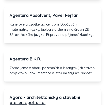
Agentura Absolvent, Pavel Fejfar
Kariérové a vzdělávací centrum. Doučování
matematiky, fyziky, biologie a chemie na úrovni ZŠ i
SŠ, ev. českého jazyka. Příprava na přijímací zkoušky
SŠ/VŠ, státní maturitu. Projektová činnost v oblasti
dotací z evropských fondů. Kariérové poradenství
firemní i pro absolventy škol a pro začátky jejich
podnikání.
Agentura B.K.R.
Zpracujeme v oboru pozemních a inženýrských staveb
projektovou dokumentace včetně inženýrské činnosti.
Agora - architektonický a stavební
atelier, spol. s r.o.