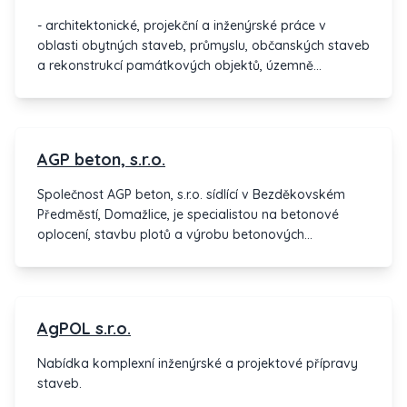
- architektonické, projekční a inženýrské práce v
oblasti obytných staveb, průmyslu, občanských staveb
a rekonstrukcí památkových objektů, územně
plánovací činnost
AGP beton, s.r.o.
Společnost AGP beton, s.r.o. sídlící v Bezděkovském
Předměstí, Domažlice, je specialistou na betonové
oplocení, stavbu plotů a výrobu betonových
prefabrikátů různých vzorů. S dlouholetou zkušeností a
precizností ve výrobě betonových produktů,
společnost AGP beton, s.r.o. poskytuje kvalitní a
esteticky působivá řešení pro vaše zahrady a stavební
AgPOL s.r.o.
projekty.
Nabídka komplexní inženýrské a projektové přípravy
staveb.