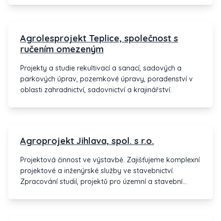
Agrolesprojekt Teplice, společnost s
ručením omezeným
Projekty a studie rekultivací a sanací, sadových a
parkových úprav, pozemkové úpravy, poradenství v
oblasti zahradnictví, sadovnictví a krajinářství.
Agroprojekt Jihlava, spol. s r.o.
Projektová činnost ve výstavbě. Zajišťujeme komplexní
projektové a inženýrské služby ve stavebnictví.
Zpracování studií, projektů pro územní a stavební
řízení, realizaci staveb, novostavby rekonstrukce.
Zaměření především na stavby zemědělské,
průmyslové, občanské i bytové, lokality pro výstavbu