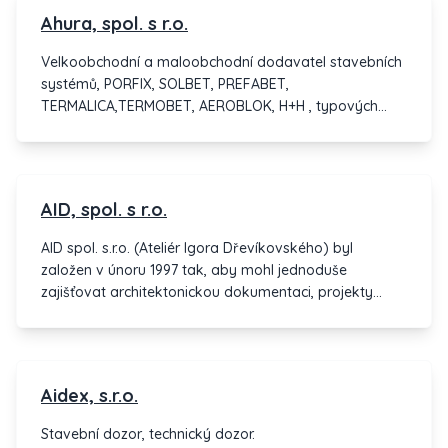
RD, inženýrské sítě.
Ahura, spol. s r.o.
Velkoobchodní a maloobchodní dodavatel stavebních
systémů, PORFIX, SOLBET, PREFABET,
TERMALICA,TERMOBET, AEROBLOK, H+H , typových
projektů rodinných domů.
AID, spol. s r.o.
AID spol. s.r.o. (Ateliér Igora Dřevíkovského) byl
založen v únoru 1997 tak, aby mohl jednoduše
zajišťovat architektonickou dokumentaci, projekty
staveb a interiérů.
Aidex, s.r.o.
Stavební dozor, technický dozor.